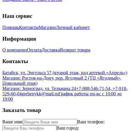
Наш сервис
Помощь
Контакты
Магазин
Личный кабинет
Информация
О компании
Оплата
Доставка
Возврат товара
Контакты
Батайск, ул. Энгельса 57 (второй этаж, над аптекой «Апрель»)
Магазин: Ростов-на-Дону, пер. Ягодный 2 (ТЦ «Ягодный»,
Цокольный этаж)
Магазин: Зерноград, ул. Тельмана 24
+7-988-546-71-54, +7-918-
529-60-04
grebenykk@mail.ru
График работы пн-вс с 10:00 до
19:00
Заказать товар
Ваше имя:
Ваш телефон:
Ваш город: