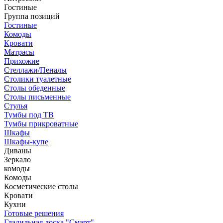
Гостиные
Группа позиций
Гостиные
Комоды
Кровати
Матрасы
Прихожие
Стеллажи/Пеналы
Столики туалетные
Столы обеденные
Столы письменные
Стулья
Тумбы под ТВ
Тумбы прикроватные
Шкафы
Шкафы-купе
Диваны
Зеркало
комоды
Комоды
Косметические столы
Кровати
Кухни
Готовые решения
Гладильная доска "Смарт"