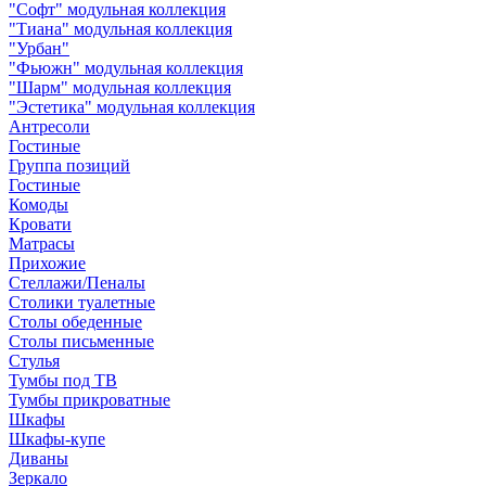
"Софт" модульная коллекция
"Тиана" модульная коллекция
"Урбан"
"Фьюжн" модульная коллекция
"Шарм" модульная коллекция
"Эстетика" модульная коллекция
Антресоли
Гостиные
Группа позиций
Гостиные
Комоды
Кровати
Матрасы
Прихожие
Стеллажи/Пеналы
Столики туалетные
Столы обеденные
Столы письменные
Стулья
Тумбы под ТВ
Тумбы прикроватные
Шкафы
Шкафы-купе
Диваны
Зеркало