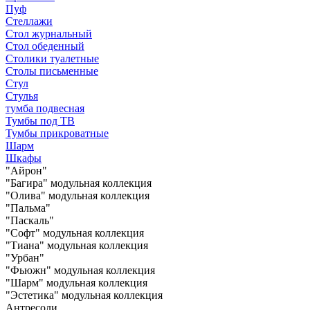
Пуф
Стеллажи
Стол журнальный
Стол обеденный
Столики туалетные
Столы письменные
Стул
Стулья
тумба подвесная
Тумбы под ТВ
Тумбы прикроватные
Шарм
Шкафы
"Айрон"
"Багира" модульная коллекция
"Олива" модульная коллекция
"Пальма"
"Паскаль"
"Софт" модульная коллекция
"Тиана" модульная коллекция
"Урбан"
"Фьюжн" модульная коллекция
"Шарм" модульная коллекция
"Эстетика" модульная коллекция
Антресоли