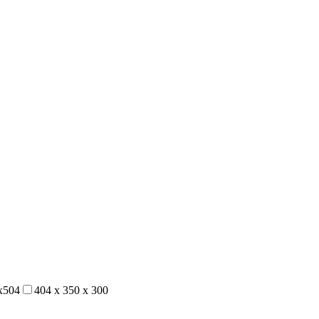
х504
404 х 350 х 300