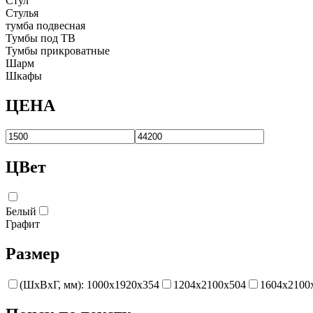
Стул
Стулья
тумба подвесная
Тумбы под ТВ
Тумбы прикроватные
Шарм
Шкафы
ЦЕНА
ЦВет
Белый
Графит
Размер
(ШхВхГ, мм): 1000х1920х354
1204х2100х504
1604х2100