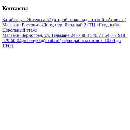
Контакты
Батайск, ул. Энгельса 57 (второй этаж, над аптекой «Апрель»)
Магазин: Ростов-на-Дону, пер. Ягодный 2 (ТЦ «Ягодный»,
Цокольный этаж)
Магазин: Зерноград, ул. Тельмана 24
+7-988-546-71-54, +7-918-
529-60-04
grebenykk@mail.ru
График работы пн-вс с 10:00 до
19:00