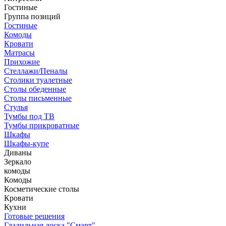
Гостиные
Группа позиций
Гостиные
Комоды
Кровати
Матрасы
Прихожие
Стеллажи/Пеналы
Столики туалетные
Столы обеденные
Столы письменные
Стулья
Тумбы под ТВ
Тумбы прикроватные
Шкафы
Шкафы-купе
Диваны
Зеркало
комоды
Комоды
Косметические столы
Кровати
Кухни
Готовые решения
Гладильная доска "Смарт"