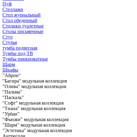
Пуф
Стеллажи
Стол журнальный
Стол обеденный
Столики туалетные
Столы письменные
Стул
Стулья
тумба подвесная
Тумбы под ТВ
Тумбы прикроватные
Шарм
Шкафы
"Айрон"
"Багира" модульная коллекция
"Олива" модульная коллекция
"Пальма"
"Паскаль"
"Софт" модульная коллекция
"Тиана" модульная коллекция
"Урбан"
"Фьюжн" модульная коллекция
"Шарм" модульная коллекция
"Эстетика" модульная коллекция
Антресоли