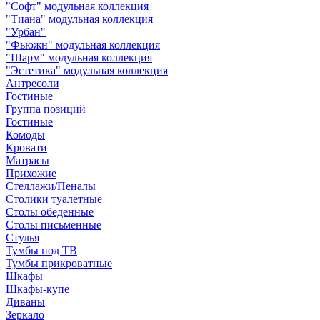
"Софт" модульная коллекция
"Тиана" модульная коллекция
"Урбан"
"Фьюжн" модульная коллекция
"Шарм" модульная коллекция
"Эстетика" модульная коллекция
Антресоли
Гостиные
Группа позиций
Гостиные
Комоды
Кровати
Матрасы
Прихожие
Стеллажи/Пеналы
Столики туалетные
Столы обеденные
Столы письменные
Стулья
Тумбы под ТВ
Тумбы прикроватные
Шкафы
Шкафы-купе
Диваны
Зеркало