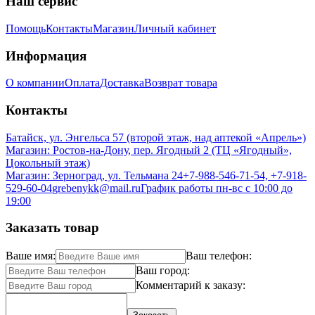
Наш сервис
Помощь
Контакты
Магазин
Личный кабинет
Информация
О компании
Оплата
Доставка
Возврат товара
Контакты
Батайск, ул. Энгельса 57 (второй этаж, над аптекой «Апрель»)
Магазин: Ростов-на-Дону, пер. Ягодный 2 (ТЦ «Ягодный»,
Цокольный этаж)
Магазин: Зерноград, ул. Тельмана 24
+7-988-546-71-54, +7-918-
529-60-04
grebenykk@mail.ru
График работы пн-вс с 10:00 до
19:00
Заказать товар
Ваше имя:
Ваш телефон:
Ваш город:
Комментарий к заказу: