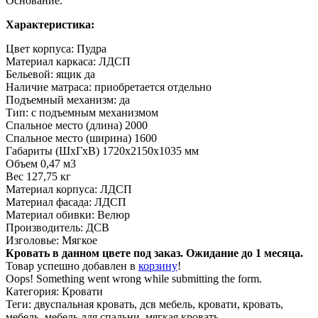
Основание.
Характеристика:
Цвет корпуса: Пудра
Материал каркаса: ЛДСП
Бельевой: ящик да
Наличие матраса: приобретается отдельно
Подъемный механизм: да
Тип: с подъемным механизмом
Спальное место (длина) 2000
Спальное место (ширина) 1600
Габариты (ШхГхВ) 1720x2150x1035 мм
Объем 0,47 м3
Вес 127,75 кг
Материал корпуса: ЛДСП
Материал фасада: ЛДСП
Материал обивки: Велюр
Производитель: ДСВ
Изголовье: Мягкое
Кровать в данном цвете под заказ. Ожидание до 1 месяца.
Товар успешно добавлен в
корзину
!
Oops! Something went wrong while submitting the form.
Категория:
Кровати
Теги:
двуспальная кровать, дсв мебель, кровати, кровать,
мебель, мебель для спальни, мягкая кровать