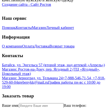
качественную мужскую и женскую одежду
Создание сайта - Сайт Ростов
Наш сервис
Помощь
Контакты
Магазин
Личный кабинет
Информация
О компании
Оплата
Доставка
Возврат товара
Контакты
Батайск, ул. Энгельса 57 (второй этаж, над аптекой «Апрель»)
Магазин: Ростов-на-Дону, пер. Ягодный 2 (ТЦ «Ягодный»,
Цокольный этаж)
Магазин: Зерноград, ул. Тельмана 24
+7-988-546-71-54, +7-918-
529-60-04
grebenykk@mail.ru
График работы пн-вс с 10:00 до
19:00
Заказать товар
Ваше имя:
Ваш телефон: